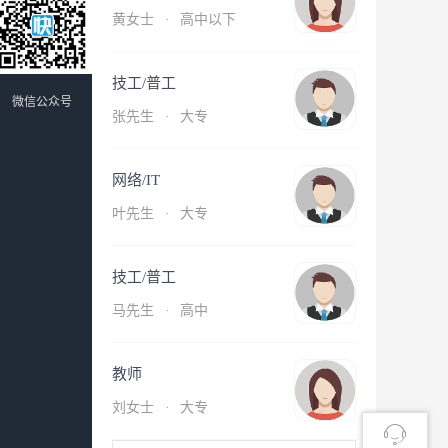
黄女士
·
高中以下
技工/普工
微信公众号
张先生
·
大专
网络/IT
叶先生
·
大专
技工/普工
马先生
·
高中
教师
刘女士
·
大专