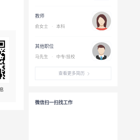
教师
俞女士
·
本科
其他职位
马先生
·
中专/技校
查看更多简历
息
微信扫一扫找工作