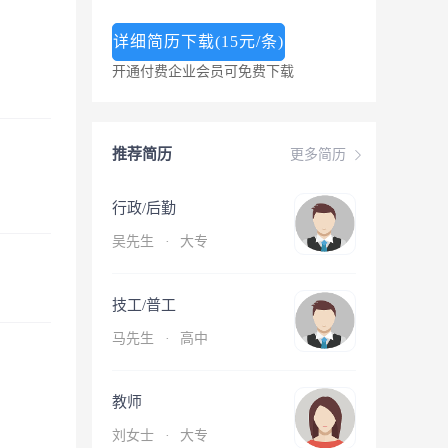
详细简历下载(15元/条)
开通付费企业会员可免费下载
推荐简历
更多简历
行政/后勤
吴先生
·
大专
技工/普工
马先生
·
高中
教师
刘女士
·
大专